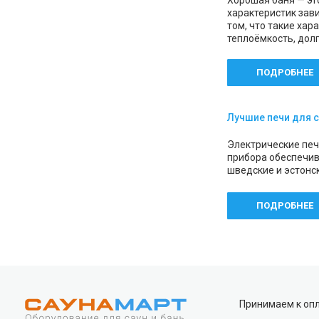
Хорошая баня — эт
характеристик зав
том, что такие хар
теплоёмкость, дол
ПОДРОБНЕЕ
Лучшие печи для 
Электрические печ
прибора обеспечив
шведские и эстонс
ПОДРОБНЕЕ
Sb Sauna на карте Краснодара — Яндекс Карты
Принимаем к оп