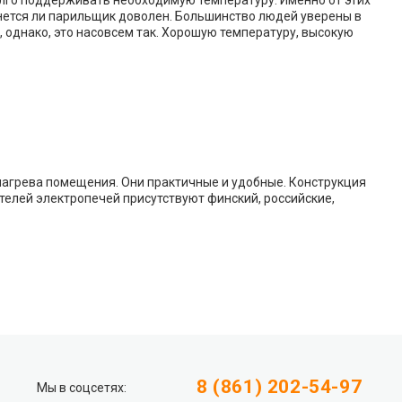
олго поддерживать необходимую температуру. Именно от этих
нется ли парильщик доволен. Большинство людей уверены в
, однако, это насовсем так. Хорошую температуру, высокую
нагрева помещения. Они практичные и удобные. Конструкция
телей электропечей присутствуют финский, российские,
8 (861) 202-54-97
Мы в соцсетях: