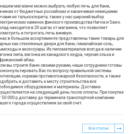
 нашем магазине можно выбрать любую печь для бани,
ачиная от бюджетных российских и заканчивая немецкими
ечами из талькохлорита, также у нас широкий выбор
лектрических каменок финского производства Harvia и Sawo.
клад находится в 20 шагах от магазина, что позволяет
осмотреть и потрогать печь вживую.
 нас в большом ассортименте представлены такие товары для
арных как стеклянные двери для бани, гималайская соль,
ымоходы и аксессуары. Из пиломатериалов всегда в наличии:
агонка липа, вагонка из канадского кедра, черная ольха и
фриканский абаш.
сли вы строите баню своими руками, наши сотрудники готовы
роконсультировать Вас по вопросу правильной системы
ентиляции, нормам противопожарной безопасности, а также
одобрать и доставить к месту строительства все
еобходимое оборудование и материалы. Доставка
существляется на следующий день после оплаты. При покупке
т 50 000 р.доставку до терминала транспортной компании
ашего города осуществляем за свой счет.
Все статьи