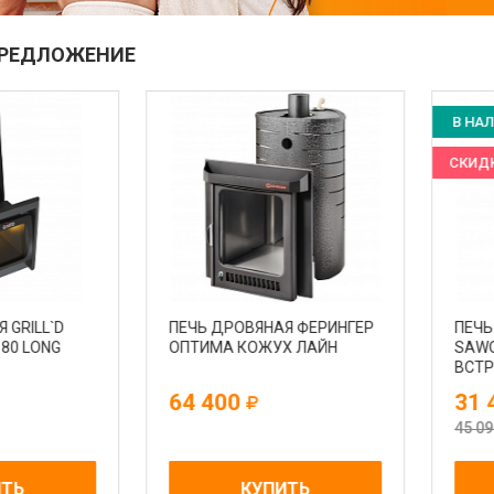
ПРЕДЛОЖЕНИЕ
В НАЛИЧ
СКИДКА 3
ILL`D
ПЕЧЬ ДРОВЯНАЯ ФЕРИНГЕР
ПЕЧЬ Э
LONG
ОПТИМА КОЖУХ ЛАЙН
SAWO NO
ВСТРОЕН
ПУЛЬТА
64 400
31 40
45 090
КУПИТЬ