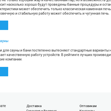
о не только хороший жар и качественный пар, но и возможность д
исит насколько хорошо будут проведены банные процедуры и оста
актеристики может обеспечить только классическая каменная печь
говечную и стабильную работу может обеспечить и чугунная печь.
сауны
и для сауны и бани постепенно вытесняют стандартные варианты 
ает качественную работу устройств. В рейтинге лучших производи
кие компании.
лате
Доставка
Оптовикам
Гарантия и Возврат
Контакты