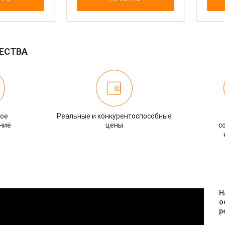
ЕСТВА
ное
Реальные и конкурентоспособные
ние
цены
с
в
Н
о
р