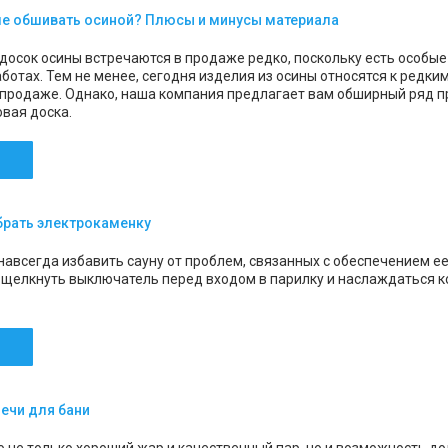
е обшивать осиной? Плюсы и минусы материала
досок осины встречаются в продаже редко, поскольку есть особые
ботах. Тем не менее, сегодня изделия из осины относятся к редк
 продаже. Однако, наша компания предлагает вам обширный ряд пр
овая доска.
брать электрокаменку
 навсегда избавить сауну от проблем, связанных с обеспечением ее
 щелкнуть выключатель перед входом в парилку и наслаждаться 
ечи для бани