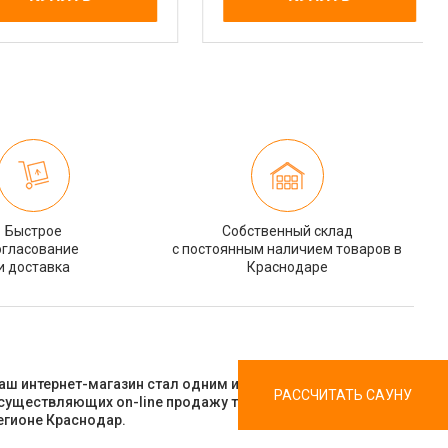
Быстрое
Собственный склад
огласование
c постоянным наличием товаров в
и доставка
Краснодаре
аш интернет-магазин стал одним из первых,
РАССЧИТАТЬ САУНУ
существляющих on-line продажу товаров для саун и бань в
егионе Краснодар.