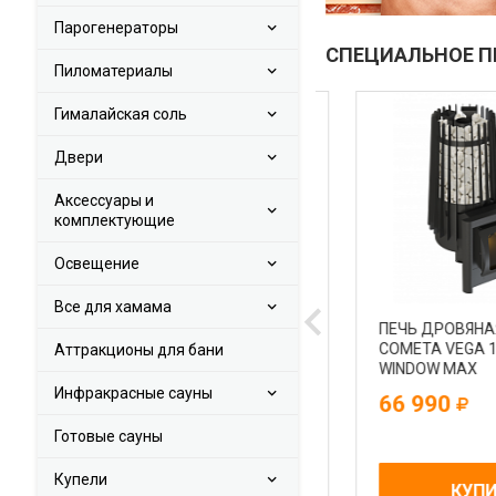
Парогенераторы
СПЕЦИАЛЬНОЕ 
Пиломатериалы
Гималайская соль
Двери
Аксессуары и
комплектующие
Освещение
Все для хамама
ПЕЧЬ ЭЛЕКТРИЧЕСКАЯ
ПЕЧЬ ДРОВЯНАЯ GR
HARVIA LEGEND PO11 БЕЗ
COMETA VEGA 180 
Аттракционы для бани
ПУЛЬТА
WINDOW MAX
Инфракрасные сауны
165 470
66 990
Готовые сауны
Купели
КУПИТЬ
КУПИТЬ