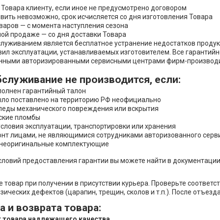
 Товара клиенту, если иное не предусмотрено договором
овить невозможно, срок исчисляется со дня изготовления Товара
варов — с момента наступления сезона
ой продаже — со дня доставки Товара
луживанием является бесплатное устранение недостатков продукц
ил эксплуатации, устанавливаемых изготовителем. Все гарантийн
нными авторизированными сервисными центрами фирм-производи
бслуживание не производится, если:
аполнен гарантийный талон
ыло поставлено на территорию РФ неофициально
леды механического повреждения или вскрытия
ские пломбы
словия эксплуатации, транспортировки или хранения
нт лицами, не являющимися сотрудниками авторизованного серв
 неоригинальные комплектующие
словий предоставления гарантии вы можете найти в документации 
 товар при получении в присутствии курьера. Проверьте соответс
зических дефектов (царапин, трещин, сколов и т.п.). После отъезд
 и возврата товара:
т товара надлежащего качества