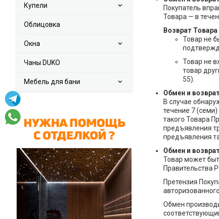
Купели
Покупатель впра
Товара — в течен
Облицовка
Возврат Товара
Товар не б
Окна
подтвержда
Товар не 
Чаны DUKO
товар друг
55).
Мебель для бани
Обмен и возвра
В случае обнару
течение 7 (семи
такого Товара П
предъявления тр
предъявления та
Обмен и возвра
Товар может быт
Правительства РФ
Претензия Покуп
авторизованного
Обмен производит
соответствующим