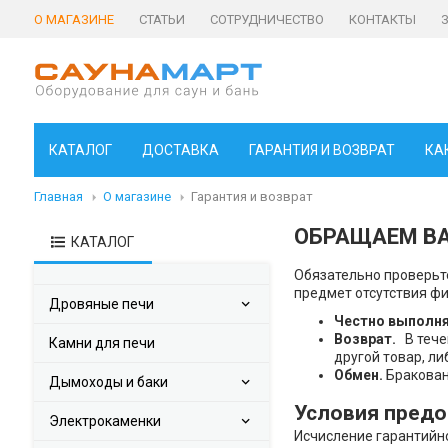
О МАГАЗИНЕ
СТАТЬИ
СОТРУДНИЧЕСТВО
КОНТАКТЫ
КАТАЛОГ
ДОСТАВКА
ГАРАНТИЯ И ВОЗВРАТ
КА
Главная
О магазине
Гарантия и возврат
ОБРАЩАЕМ В
КАТАЛОГ
Обязательно проверьте
предмет отсутствия фи
Дровяные печи
Честно выполня
Возврат.
В тече
Камни для печи
другой товар, ли
Обмен.
Бракован
Дымоходы и баки
Условия предо
Электрокаменки
Исчисление гарантийн