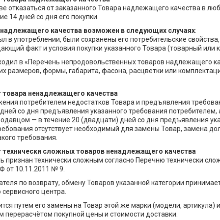
ве отказаться от заказанного Товара надлежащего качества в люб
ие 14 дней со дня его покупки.
 надлежащего качества возможен в следующих случаях
:
ыл в употреблении, были сохранены его потребительские свойства, 
ющий факт и условия покупки указанного Товара (товарный или ка
входил в «Перечень непродовольственных товаров надлежащего ка
их размеров, формы, габарита, фасона, расцветки или комплектац
т товара ненадлежащего качества
жения потребителем недостатков Товара и предъявления требован
) дней со дня предъявления указанного требования потребителем,
родавцом — в течение 20 (двадцати) дней со дня предъявления ук
ебования отсутствует необходимый для замены Товар, замена дол
кого требования.
т технически сложных товаров ненадлежащего качества
ь признан технически сложным согласно Перечню технически сл
 от 10.11.2011 № 9.
ателя по возврату, обмену Товаров указанной категории принимае
 сервисного центра.
ся путем его замены на Товар этой же марки (модели, артикула) и
 перерасчётом покупной цены и стоимости доставки.