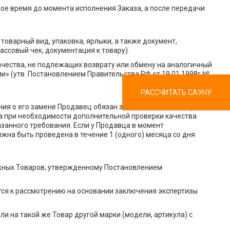
ое время до момента исполнения Заказа, а после передачи
товарный вид, упаковка, ярлыки, а также документ,
ссовый чек, документация к товару).
чества, не подлежащих возврату или обмену на аналогичный
ии» (утв. Постановлением Правительства РФ от 19.01.1998г №
РАССЧИТАТЬ САУНУ
ия о его замене Продавец обязан заменить такой Товар в
 а при необходимости дополнительной проверки качества
азанного требования. Если у Продавца в момент
жна быть проведена в течение 1 (одного) месяца со дня
ожных Товаров, утвержденному Постановлением
тся к рассмотрению на основании заключения экспертизы
ли на такой же Товар другой марки (модели, артикула) с