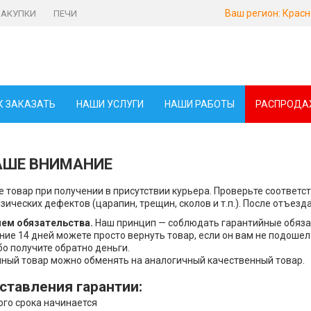
Ваш регион:
Красн
ЗАКУПКИ
ПЕЧИ
К ЗАКАЗАТЬ
НАШИ УСЛУГИ
НАШИ РАБОТЫ
РАСПРОДА
АШЕ ВНИМАНИЕ
 товар при получении в присутствии курьера. Проверьте соответс
зических дефектов (царапин, трещин, сколов и т.п.). После отъезд
ем обязательства.
Наш принцип — соблюдать гарантийные обяза
ние 14 дней можете просто вернуть товар, если он вам не подошел
бо получите обратно деньги.
ный товар можно обменять на аналогичный качественный товар.
ставления гарантии:
ого срока начинается