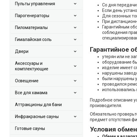
Пульты управления
Со дня передачи
Если день устан
Парогенераторы
Для сезонных то
При дистанционн
Гарантийным обс
Пиломатериалы
соблюдения прав
специализирова
Гималайская соль
Гарантийное о
Двери
утерян или не з
оборудование б
Аксессуары и
изделие имеет с
комплектующие
нарушены завод
были нарушены у
Освещение
проводился ремо
использовались
Все для хамама
Подробное описание у
Аттракционы для бани
производителя.
Обязательно проверьте
Инфракрасные сауны
предмет отсутствия фи
Условия обмена
Готовые сауны
Обмен и возвра