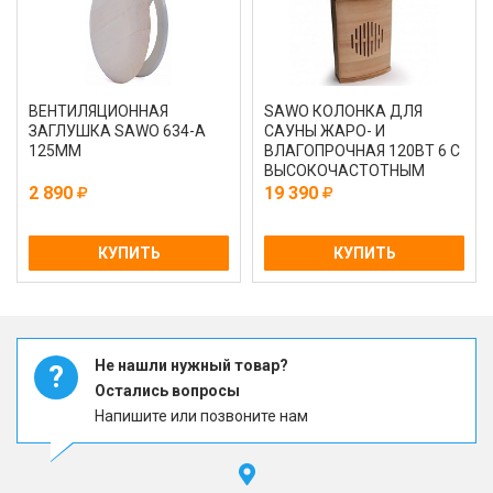
ВЕНТИЛЯЦИОННАЯ
SAWO КОЛОНКА ДЛЯ
ЗАГЛУШКА SAWO 634-А
САУНЫ ЖАРО- И
125ММ
ВЛАГОПРОЧНАЯ 120ВТ 6 С
ВЫСОКОЧАСТОТНЫМ
ИЗЛУЧАТЕЛЕМ 970-D
2 890
19 390
КУПИТЬ
КУПИТЬ
Не нашли нужный товар?
?
Остались вопросы
Напишите или позвоните нам