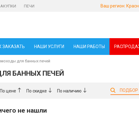
Ваш регион:
Красн
ЗАКУПКИ
ПЕЧИ
К ЗАКАЗАТЬ
НАШИ УСЛУГИ
НАШИ РАБОТЫ
РАСПРОДА
моходы для банных печей
ЛЯ БАННЫХ ПЕЧЕЙ
ПОДБОР
По цене
По скидке
По наличию
ничего не нашли