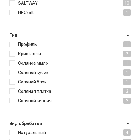
SALTWAY
10
HPCsalt
1
Тип
Профиль
1
Кристаллы
2
Соляное мыло
1
Соляной кубик
1
Соляной блок
1
Соляная плитка
3
Соляной кирпич
2
Вид обработки
Натуральный
4