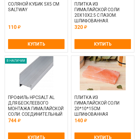
СОЛЯНОЙ КУБИК 5Х5 СМ
ПЛИТКА ИЗ
SALTWAY
ГИМАЛАЙСКОЙ СОЛИ
20Х10Х2.5 С ПАЗОМ.
ШЛИФОВАННАЯ.
НЕТОРЦОВАННАЯ
110
320
КУПИТЬ
КУПИТЬ
В НАЛИЧИИ
ПРОФИЛЬ HPCSALT AL
ПЛИТКА ИЗ
ДЛЯ БЕСКЛЕЕВОГО
ГИМАЛАЙСКОЙ СОЛИ
МОНТАЖА ГИМАЛАЙСКОЙ
20*10*15СМ
СОЛИ. СОЕДИНИТЕЛЬНЫЙ
ШЛИФОВАННАЯ
3 МЕТРА
744
140
КУПИТЬ
КУПИТЬ