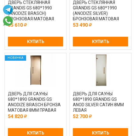
ДВЕРЬ СТЕКЛЯННАЯ
ДВЕРЬ СТЕКЛЯННАЯ
GRANDIS GS 680*1990
GRANDIS GS 680*1990
(ANODIZE BRASCH)
(ANODIZE SILVER)
БРОНЗОВАЯ МАТОВАЯ
БРОНЗОВАЯ МАТОВАЯ
ПРАВАЯ
ПРАВАЯ
55 610
53 490
КУПИТЬ
КУПИТЬ
НОВИНКА
ДВЕРЬ ДЛЯ САУНЫ
ДВЕРЬ ДЛЯ САУНЫ
680*1890 GRANDIS GS
680*1890 GRANDIS GS
ANODIZE BRASCH БРОНЗА
ANOD SILVER САТИН 8ММ
МАТОВАЯ 8ММ ПРАВАЯ
ЛЕВАЯ
54 820
52 700
КУПИТЬ
КУПИТЬ