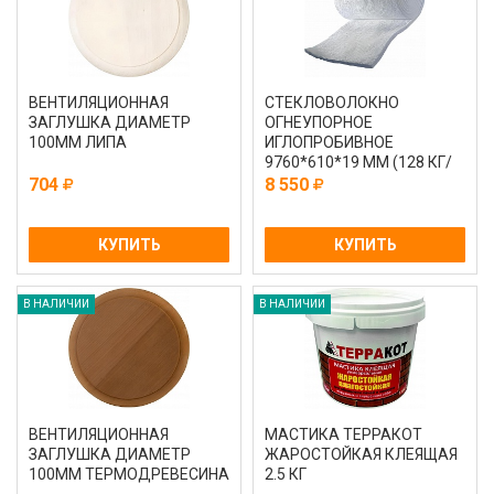
ВЕНТИЛЯЦИОННАЯ
СТЕКЛОВОЛОКНО
ЗАГЛУШКА ДИАМЕТР
ОГНЕУПОРНОЕ
100ММ ЛИПА
ИГЛОПРОБИВНОЕ
9760*610*19 ММ (128 КГ/
М3)
704
8 550
КУПИТЬ
КУПИТЬ
В НАЛИЧИИ
В НАЛИЧИИ
ВЕНТИЛЯЦИОННАЯ
МАСТИКА ТЕРРАКОТ
ЗАГЛУШКА ДИАМЕТР
ЖАРОСТОЙКАЯ КЛЕЯЩАЯ
100ММ ТЕРМОДРЕВЕСИНА
2.5 КГ