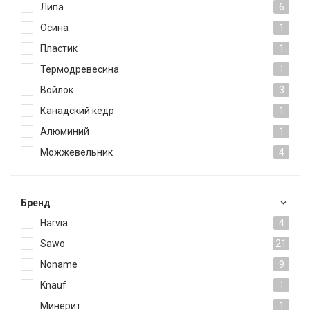
Липа
6
Осина
1
Пластик
1
Термодревесина
1
Войлок
3
Канадский кедр
1
Алюминий
1
Можжевельник
4
Брeнд
Harvia
4
Sawo
21
Noname
9
Knauf
1
Минерит
1