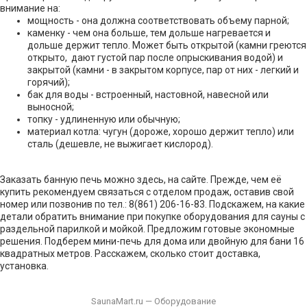
внимание на:
мощность - она должна соответствовать объему парной;
каменку - чем она больше, тем дольше нагревается и
дольше держит тепло. Может быть открытой (камни греются
открыто, дают густой пар после опрыскивания водой) и
закрытой (камни - в закрытом корпусе, пар от них - легкий и
горячий);
бак для воды - встроенный, настовной, навесной или
выносной;
топку - удлиненную или обычную;
материал котла: чугун (дороже, хорошо держит тепло) или
сталь (дешевле, не выжигает кислород).
Заказать банную печь можно здесь, на сайте. Прежде, чем её
купить рекомендуем связаться с отделом продаж, оставив свой
номер или позвонив по тел.: 8(861) 206-16-83. Подскажем, на какие
детали обратить внимание при покупке оборудования для сауны с
раздельной парилкой и мойкой. Предложим готовые экономные
решения. Подберем мини-печь для дома или двойную для бани 16
квадратных метров. Расскажем, сколько стоит доставка,
установка.
SaunaMart.ru — Оборудование