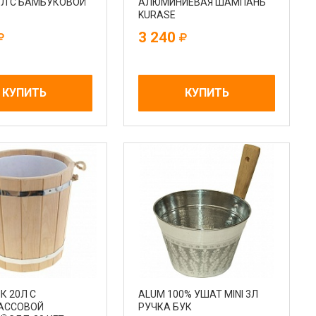
5Л С БАМБУКОВОЙ
АЛЮМИНИЕВАЯ ШАМПАНЬ
KURASE
3 240
КУПИТЬ
КУПИТЬ
К 20Л С
ALUM 100% УШАТ MINI 3Л
АССОВОЙ
РУЧКА БУК