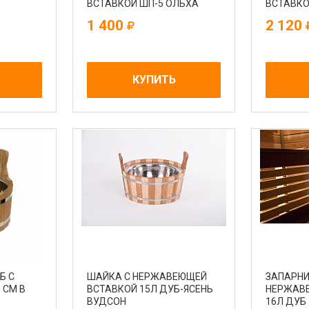
ВСТАВКОЙ ШП-5 ОЛЬХА
ВСТАВКО
КЛИМОВ
1 400
2 120
КУПИТЬ
Б С
ШАЙКА С НЕРЖАВЕЮЩЕЙ
ЗАПАРНИ
 СМ В
ВСТАВКОЙ 15Л ДУБ-ЯСЕНЬ
НЕРЖАВ
ВУДСОН
16Л ДУБ