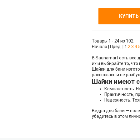
КУПИТЬ
Товары 1 - 24 из 102
Начало | Пред. |
1
2
3
4
В Saunamart есть все 
их и выбирайте то, что
Шайки для бани изгото
рассохлась и не разбу
Шайки имеют 
Компактность. Н
Практичность, п
Надежность. Тех
Ведра для бани — поле
убедитесь в этом личн