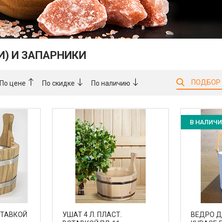
И) И ЗАПАРНИКИ
ПОДБОР
По цене
По скидке
По наличию
В НАЛИЧ
ВСТАВКОЙ
УШАТ 4 Л. ПЛАСТ.
ВЕДРО Д