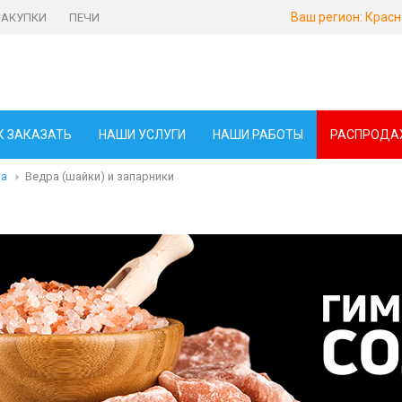
Ваш регион:
Красн
ЗАКУПКИ
ПЕЧИ
К ЗАКАЗАТЬ
НАШИ УСЛУГИ
НАШИ РАБОТЫ
РАСПРОДА
ма
Ведра (шайки) и запарники