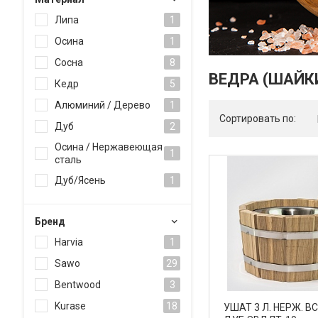
Липа
1
Осина
1
Сосна
8
ВЕДРА (ШАЙК
Кедр
5
Алюминий / Дерево
1
Сортировать по:
Дуб
2
Осина / Нержавеющая
1
сталь
Дуб/Ясень
1
Брeнд
Harvia
1
Sawo
29
Bentwood
3
Kurase
18
УШАТ 3 Л. НЕРЖ. 