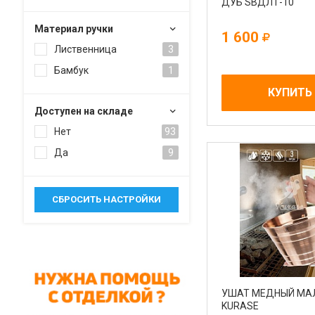
ДУБ SBДЛТ-10
Материал ручки
1 600
Лиственница
3
Бамбук
1
КУПИТЬ
Доступен на складе
Нет
93
Да
9
УШАТ МЕДНЫЙ МА
KURASE