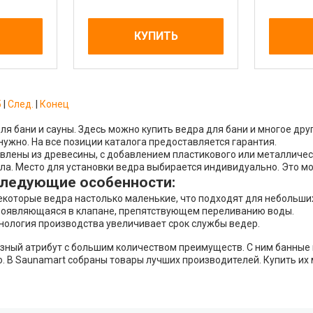
КУПИТЬ
5
|
След.
|
Конец
для бани и сауны. Здесь можно купить ведра для бани и многое дру
 нужно. На все позиции каталога предоставляется гарантия.
влены из древесины, с добавлением пластикового или металличес
хла. Место для установки ведра выбирается индивидуально. Это 
следующие особенности:
екоторые ведра настолько маленькие, что подходят для небольш
роявляющаяся в клапане, препятствующем переливанию воды.
нология производства увеличивает срок службы ведер.
зный атрибут с большим количеством преимуществ. С ним банные 
о. В Saunamart собраны товары лучших производителей. Купить их 