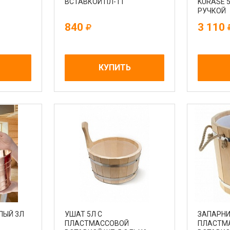
ВСТАВКОЙ ПЛ-11
KURASE 
РУЧКОЙ
840
3 110
КУПИТЬ
ЛЫЙ 3Л
УШАТ 5Л С
ЗАПАРНИ
ПЛАСТМАССОВОЙ
ПЛАСТМ