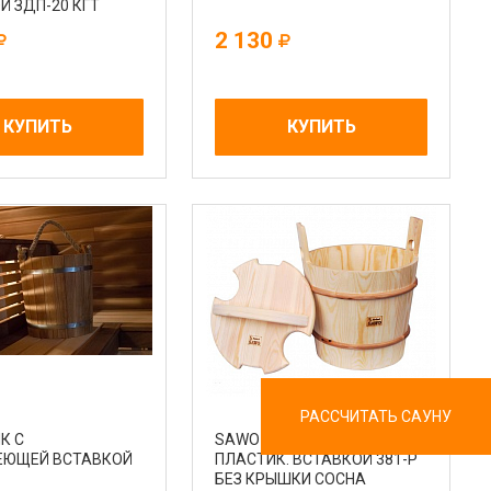
Й ЗДП-20 КГТ
 ОЛЬХА
2 130
КУПИТЬ
КУПИТЬ
РАССЧИТАТЬ САУНУ
К С
SAWO ЗАПАРНИК 18Л. С
ЕЮЩЕЙ ВСТАВКОЙ
ПЛАСТИК. ВСТАВКОЙ 381-P
БЕЗ КРЫШКИ СОСНА