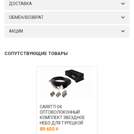
ДОСТАВКА
ОБМЕН/ВОЗВРАТ
АКЦИИ
СОПУТСТВУЮЩИЕ ТОВАРЫ
CARIITTI 04
ОПТОВОЛОКОННЫЙ
КОМПЛЕКТ ЗВЕЗДНОЕ
НЕБО ДЛЯ ТУРЕЦКОЙ
ПАРНОЙ CRYSTAL STAR С
89 650
ПРОЕКТОРОМ VP