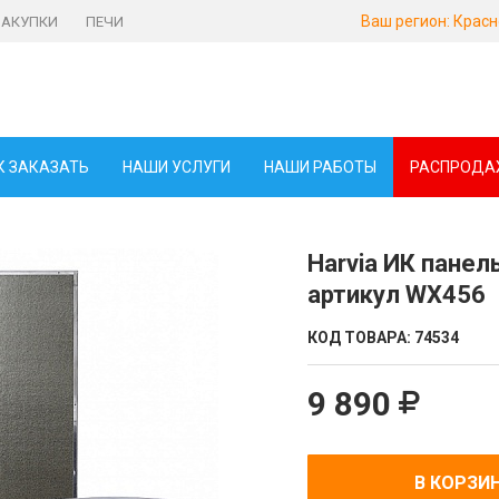
Ваш регион:
Красн
ЗАКУПКИ
ПЕЧИ
К ЗАКАЗАТЬ
НАШИ УСЛУГИ
НАШИ РАБОТЫ
РАСПРОДА
Harvia ИК пане
артикул WX456
КОД ТОВАРА:
74534
9 890
В КОРЗИ