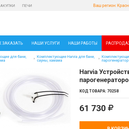
Ваш регион:
Красн
ЗАКУПКИ
ПЕЧИ
К ЗАКАЗАТЬ
НАШИ УСЛУГИ
НАШИ РАБОТЫ
РАСПРОДА
щие для бани,
Комплектующие Harvia для бани,
Комплектующие
ама
сауны, хамама
парогенератор
Harvia Устройс
парогенераторо
КОД ТОВАРА:
70258
61 730
В КОРЗИ