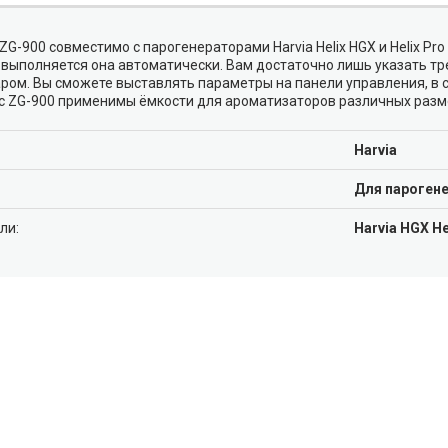
 ZG-900 совместимо с парогенераторами Harvia Helix HGX и Helix P
 выполняется она автоматически. Вам достаточно лишь указать т
аром. Вы сможете выставлять параметры на панели управления, в
е с ZG-900 применимы ёмкости для ароматизаторов различных разм
Harvia
Для пароген
ли:
Harvia HGX He