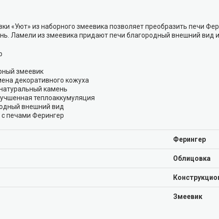
вки «Уют» из наборного змеевика позволяет преобразить печи Фе
нь. Ламели из змеевика придают печи благородный внешний вид 
р
рный змеевик
мена декоративного кожуха
натуральный камень
лучшенная теплоаккумуляция
одный внешний вид
 с печами Ферингер
Ферингер
Облицовка
Конструкцио
Змеевик