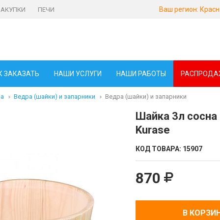
Ваш регион:
Красн
ЗАКУПКИ
ПЕЧИ
К ЗАКАЗАТЬ
НАШИ УСЛУГИ
НАШИ РАБОТЫ
РАСПРОДА
ма
Ведра (шайки) и запарники
Ведра (шайки) и запарники
Шайка 3л сосна
Kurase
КОД ТОВАРА:
15907
870
В КОРЗИ