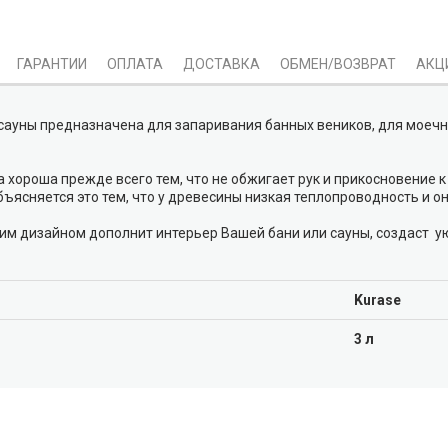
ГАРАНТИИ
ОПЛАТА
ДОСТАВКА
ОБМЕН/ВОЗВРАТ
АКЦ
 сауны предназначена для запаривания банных веников, для моечн
хороша прежде всего тем, что не обжигает рук и прикосновение к 
бъясняется это тем, что у древесины низкая теплопроводность и о
им дизайном дополнит интерьер Вашей бани или сауны, создаст у
Kurase
3 л