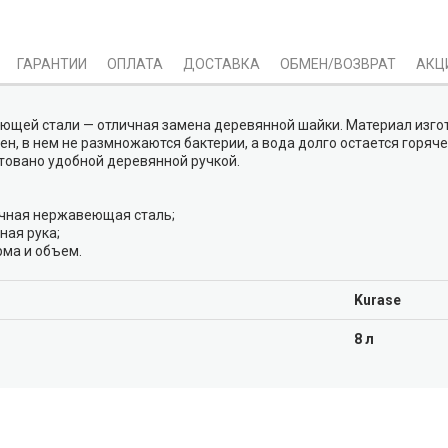
ГАРАНТИИ
ОПЛАТА
ДОСТАВКА
ОБМЕН/ВОЗВРАТ
АКЦ
ющей стали — отличная замена деревянной шайки. Материал изгот
ен, в нем не размножаются бактерии, а вода долго остается горяче
товано удобной деревянной ручкой.
ечная нержавеющая сталь;
ная рука;
рма и объем.
Kurase
8 л